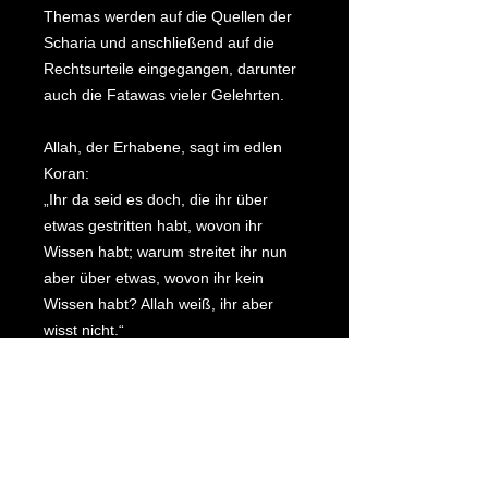
Themas werden auf die Quellen der
Scharia und anschließend auf die
Rechtsurteile eingegangen, darunter
auch die Fatawas vieler Gelehrten.
Allah, der Erhabene, sagt im edlen
Koran:
„Ihr da seid es doch, die ihr über
etwas gestritten habt, wovon ihr
Wissen habt; warum streitet ihr nun
aber über etwas, wovon ihr kein
Wissen habt? Allah weiß, ihr aber
wisst nicht.“
(Der edle Koran 3:66)
„Sag: Wollt ihr Allah über eure
Religion belehren, wo Allah weiß, was
in den Himmeln und was auf der Erde
ist? Und Allah weiß über alles