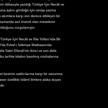
rm iddiasıyla yazdığı Türkiye İçin Necât ve
 ruhuna aykırı gördüğü için cevap yazma
u akımlara karşı son derece etkileyici bir
 zamanda asıl önemli olan meselenin
olduğunu vurgulamıştır.
rkiye İçin Necât ve İtila Yolları'nda Bir
l'da Evkaf-ı İslâmiye Matbaasında
fa Sabri Efendi'nin ikinci ve son defa
u tarihte kitabın basılmış nüshalarına
.
st kesimin saldırılarına karşı bir savunma
eser özellikle İslâmî ilimlere alaka duyan
dir.