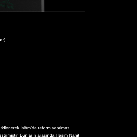
lar)
etkilenerek İslâm'da reform yapılması
leştirmiştir. Bunların arasında Haşim Nahit