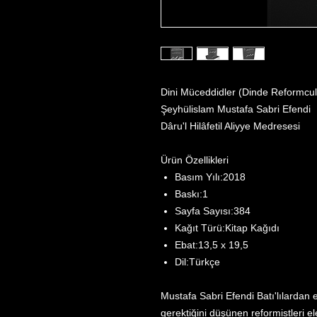
Dini Müceddidler (Dinde Reformcu
Şeyhülislam Mustafa Sabri Efendi
Dâru'l Hilâfetil Aliyye Medresesi
Ürün Özellikleri
Basım Yılı:2018
Baskı:1
Sayfa Sayısı:384
Kağıt Türü:Kitap Kağıdı
Ebat:13,5 x 19,5
Dil:Türkçe
Mustafa Sabri Efendi Batı'lılardan 
gerektiğini düşünen reformistleri e