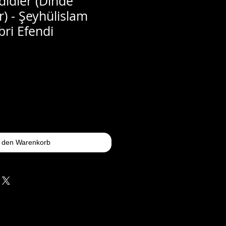
idler (Dinde
) - Şeyhülislam
ri Efendi
n den Warenkorb