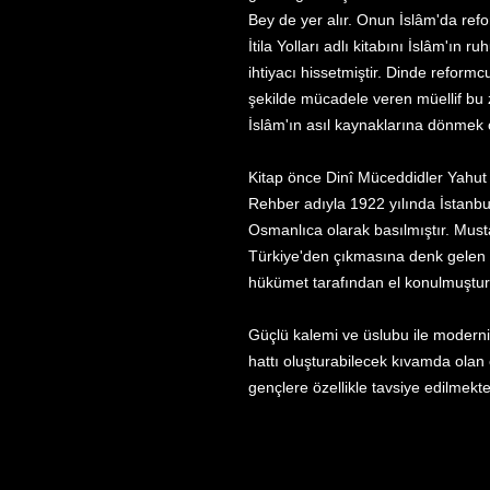
Bey de yer alır. Onun İslâm'da refo
İtila Yolları adlı kitabını İslâm'ın
ihtiyacı hissetmiştir. Dinde reformc
şekilde mücadele veren müellif bu
İslâm'ın asıl kaynaklarına dönmek 
Kitap önce Dinî Müceddidler Yahut Tü
Rehber adıyla 1922 yılında İstanbu
Osmanlıca olarak basılmıştır. Musta
Türkiye'den çıkmasına denk gelen b
hükümet tarafından el konulmuştur
Güçlü kalemi ve üslubu ile moderni
hattı oluşturabilecek kıvamda olan 
gençlere özellikle tavsiye edilmekte