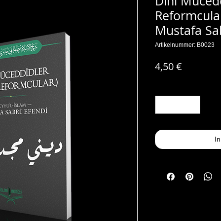
Dini Mücedd
Reformcular
Mustafa Sab
Artikelnummer: B0023
Preis
4,50 €
Anzahl
*
I