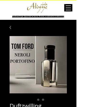
hochwertige Qualität ● faire Preise ● schnelle Lieferung
Duftzwilling