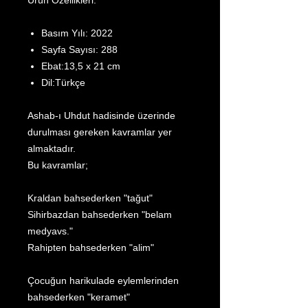
Ürün Özellikleri:
Basım Yılı: 2022
Sayfa Sayısı: 288
Ebat:13,5 x 21 cm
Dil:Türkçe
Ashab-ı Uhdut hadisinde üzerinde
durulması gereken kavramlar yer
almaktadır.
Bu kavramlar;
Kraldan bahsederken "tağut"
Sihirbazdan bahsederken "belam
medyavs."
Rahipten bahsederken "alim"
Çocuğun harikulade eylemlerinden
bahsederken "keramet"