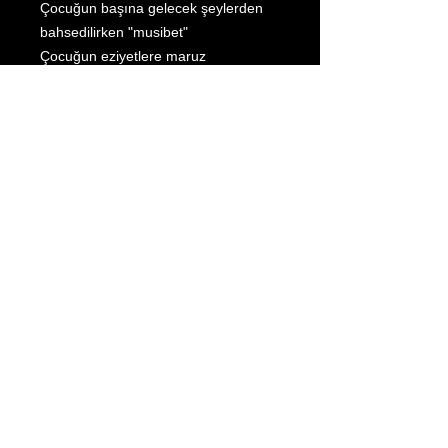
Çocuğun başına gelecek şeylerden
bahsedilirken "musibet"
Çocuğun eziyetlere maruz
kalmasından bahsederken "işkence."
Bu kavramları daha iyi anlamak için
bu kitapta detaylarına girilmiştir.
Kontodaten:
Empfänger: Aliyye
IBAN: DE60
5139 0000 0029 8616
09