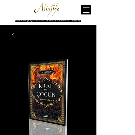
hochwertige Qualität ● faire Preise ● schnelle Lieferung