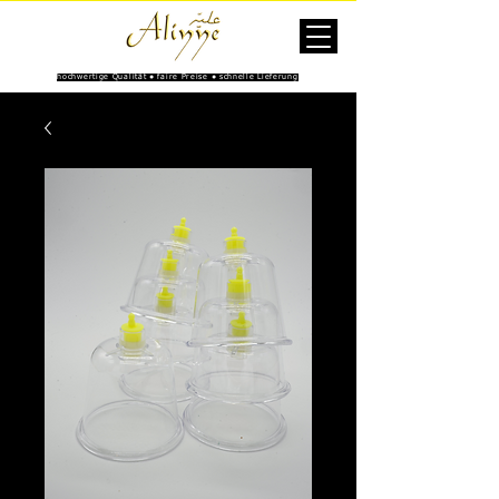
hochwertige Qualität ● faire Preise ● schnelle Lieferung