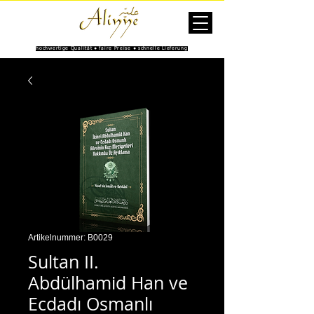
hochwertige Qualität ● faire Preise ● schnelle Lieferung
Artikelnummer: B0029
Sultan II.
Abdülhamid Han ve
Ecdadı Osmanlı