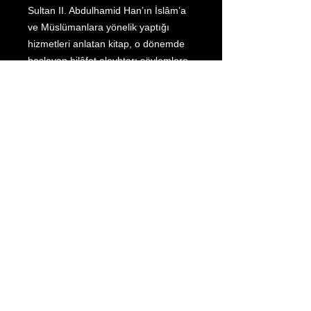
Sultan II. Abdulhamid Han’ın İslâm’a
ve Müslümanlara yönelik yaptığı
hizmetleri anlatan kitap, o dönemde
başlayan hilâfet aleyhtarı söylemlere
karşı engel olmak için müellif
tarafından 10 bin nüsha basılarak
dağıtılmıştır.
Kontodaten:
Empfänger: Aliyye
IBAN: DE60
5139 0000 0029 8616
09