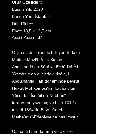
Ürün Özellikleri:
Basım Yılı: 2020
Basım Yeri: İstanbul
Dili: Türkçe
Ebat: 13,5 x 19,5 cm
Sayfa Sayısı: 48
Orijinal adı Hulâsetü’l-Beyân fî Ba‘dı
Meâsiri Mevlânâ es-Sultân
Abdilhamîd es-Sânî ve Ecdâdihî Âli
‘Osmân olan elinizdeki risâle, II.
Abdulhamid Han döneminde Beyrut
Hukuk Mahkemesi’nin kadısı olan
Yûsuf bin İsmâil en-Nebhânî
tarafından yazılmış ve hicrî 1312 /
miladi 1894’de Beyrut’ta el-
Matba‘atu’l-Edebiyye’de basılmıştır.
Osmanlı hânedânının ve özellikle