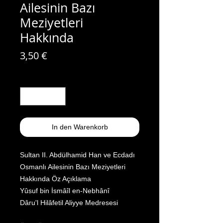
Ailesinin Bazı
Meziyetleri
Hakkında
Preis
3,50 €
Anzahl
*
In den Warenkorb
Sultan II. Abdülhamid Han ve Ecdadı
Osmanlı Ailesinin Bazı Meziyetleri
Hakkında Öz Açıklama
Yûsuf bin İsmâîl en-Nebhânî
Dâru'l Hilâfetil Aliyye Medresesi