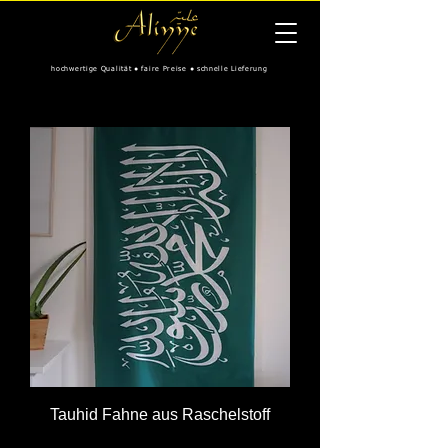
hochwertige Qualität ● faire Preise ● schnelle Lieferung
Tauhid Fahne aus Raschelstoff