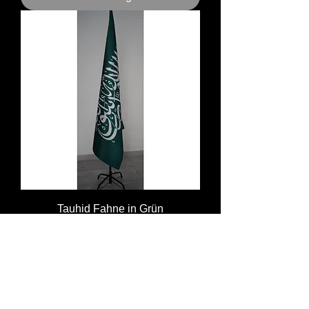
Tauhid Fahne in Grün
Preis
8,00 €
Nicht verfügbar